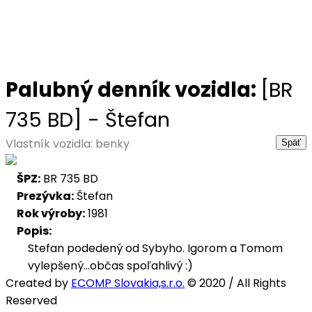
Palubný denník vozidla:
[BR
735 BD] - Štefan
Vlastník vozidla: benky
ŠPZ:
BR 735 BD
Prezývka:
Štefan
Rok výroby:
1981
Popis:
Stefan podedený od Sybyho. Igorom a Tomom 
vylepšený...občas spoľahlivý :)
Created by
ECOMP Slovakia,s.r.o.
© 2020 / All Rights
Reserved