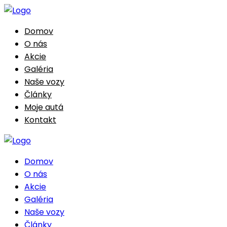
Domov
O nás
Akcie
Galéria
Naše vozy
Články
Moje autá
Kontakt
Domov
O nás
Akcie
Galéria
Naše vozy
Články