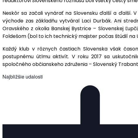
redaktorovi Slovenského rozhlasu boli všetky cesty sm
Neskôr sa začali vynárať na Slovensku ďalší a ďalší. 
východe zas základňu vytváral Laci Durbák. Ani stredn
Oravského z okolia Banskej Bystrice – Slovenskej Ľupč
Foldešom (bol to ich technický majster počas štúdií na 
Každý klub v rôznych častiach Slovenska však časo
postupnému útlmu aktivít. V roku 2017 sa uskutočnil
spoločného občianskeho združenia – Slovenský Trabant
Najbližšie udalosti