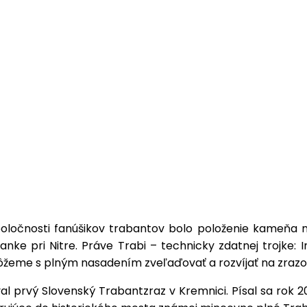
ločnosti fanúšikov trabantov bolo položenie kameňa ne
nke pri Nitre. Práve Trabi – technicky zdatnej trojke: Im
môžeme s plným nasadením zveľaďovať a rozvíjať na zr
val prvý Slovenský Trabantzraz v Kremnici. Písal sa rok 