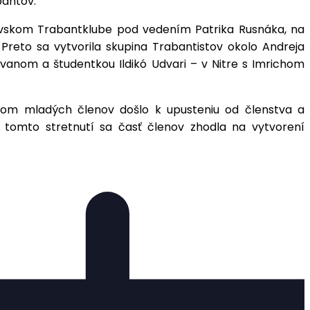
bantov.
islavskom Trabantklube pod vedením Patrika Rusnáka, na
 Preto sa vytvorila skupina Trabantistov okolo Andreja
Ivanom a študentkou Ildikó Udvari – v Nitre s Imrichom
nom mladých členov došlo k upusteniu od členstva a
a tomto stretnutí sa časť členov zhodla na vytvorení