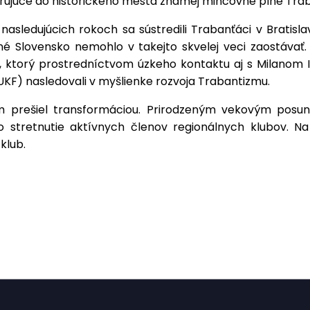
erujúce do historického mesta známej mincovne plné Tra
V nasledujúcich rokoch sa sústredili Trabanťáci v Brat
é Slovensko nemohlo v takejto skvelej veci zaostávať.
i, ktorý prostredníctvom úzkeho kontaktu aj s Milanom 
UKF) nasledovali v myšlienke rozvoja Trabantizmu.
m prešiel transformáciou. Prirodzeným vekovým posu
o stretnutie aktívnych členov regionálnych klubov. N
klub.